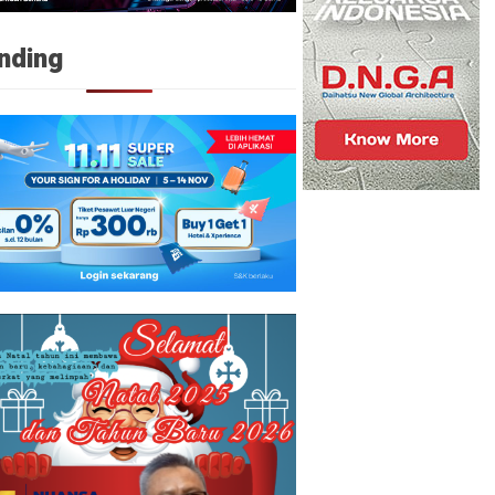
nding