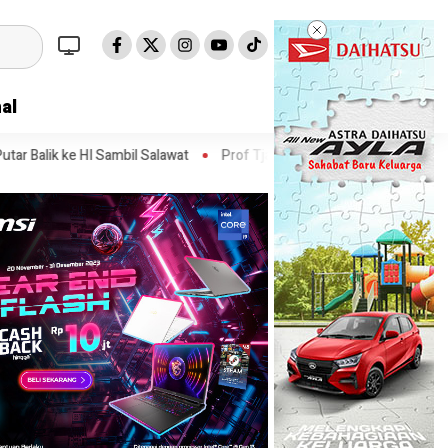
al
bil Salawat
Prof Tjandra: Varian Omicron Mungkin Berdampak pada