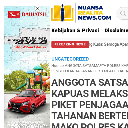
Kebijakan & Privasi
Disclaim
al Polisi Halangi Massa di Patung Kuda: Semoga Aparat Punya Hati Nuran
BREAKING NEWS
UNCATEGORIZED
Home
»
ANGGOTA SATSAMAPTA POLRES KA
PENGECEKAN TAHANAN BERTEMPAT DI HAL
ANGGOTA SATSA
KAPUAS MELAK
PIKET PENJAGA
TAHANAN BERTE
MAKO POLRES K