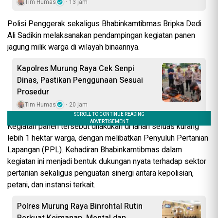
Tim Humas
13 jam
Polisi Penggerak sekaligus Bhabinkamtibmas Bripka Dedi
Ali Sadikin melaksanakan pendampingan kegiatan panen
jagung milik warga di wilayah binaannya.
Kapolres Murung Raya Cek Senpi
Dinas, Pastikan Penggunaan Sesuai
Prosedur
Tim Humas
20 jam
Kegiatan panen tersebut dilakukan di lahan seluas kurang
lebih 1 hektar warga, dengan melibatkan Penyuluh Pertanian
Lapangan (PPL). Kehadiran Bhabinkamtibmas dalam
kegiatan ini menjadi bentuk dukungan nyata terhadap sektor
pertanian sekaligus penguatan sinergi antara kepolisian,
petani, dan instansi terkait.
Polres Murung Raya Binrohtal Rutin
Perkuat Keimanan, Mental dan