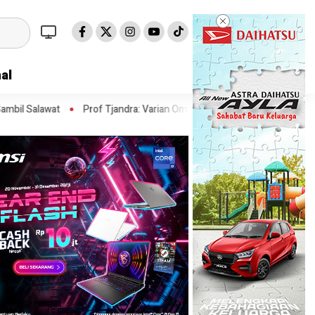
al
of Tjandra: Varian Omicron Mungkin Berdampak pada Obat Pasien COVI