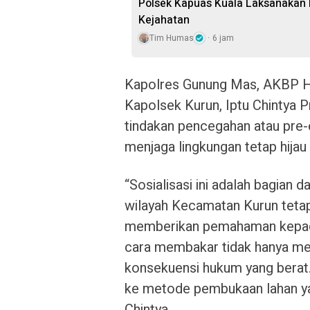
Polsek Kapuas Kuala Laksanakan P
Kejahatan
Tim Humas
6 jam
Kapolres Gunung Mas, AKBP Her
Kapolsek Kurun, Iptu Chintya P
tindakan pencegahan atau pre-
menjaga lingkungan tetap hijau
“Sosialisasi ini adalah bagian
wilayah Kecamatan Kurun teta
memberikan pemahaman kepad
cara membakar tidak hanya mer
konsekuensi hukum yang berat.
ke metode pembukaan lahan yan
Chintya.