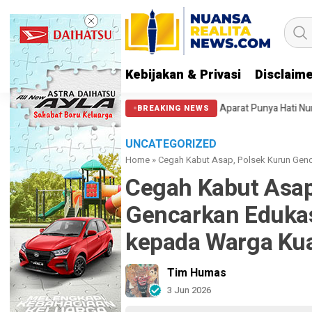
Kebijakan & Privasi
Disclaim
Massa di Patung Kuda: Semoga Aparat Punya Hati Nurani
Massa Reuni 
BREAKING NEWS
UNCATEGORIZED
Home
»
Cegah Kabut Asap, Polsek Kurun Genc
Cegah Kabut Asap
Gencarkan Edukas
kepada Warga Ku
Tim Humas
3 Jun 2026