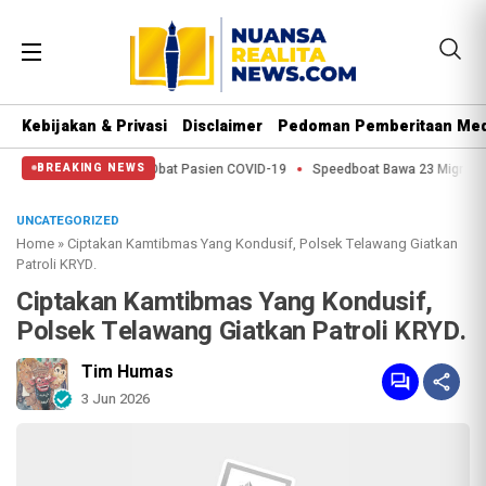
Kebijakan & Privasi
Disclaimer
Pedoman Pemberitaan Med
pak pada Obat Pasien COVID-19
Speedboat Bawa 23 Migran Tenggelam di Pan
BREAKING NEWS
UNCATEGORIZED
Home
»
Ciptakan Kamtibmas Yang Kondusif, Polsek Telawang Giatkan
Patroli KRYD.
Ciptakan Kamtibmas Yang Kondusif,
Polsek Telawang Giatkan Patroli KRYD.
Tim Humas
3 Jun 2026