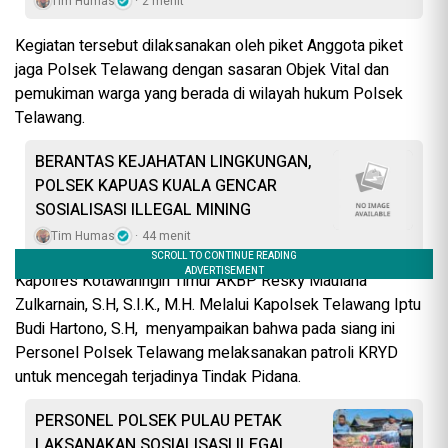
Tim Humas
2 menit
Kegiatan tersebut dilaksanakan oleh piket Anggota piket
jaga Polsek Telawang dengan sasaran Objek Vital dan
pemukiman warga yang berada di wilayah hukum Polsek
Telawang.
BERANTAS KEJAHATAN LINGKUNGAN,
POLSEK KAPUAS KUALA GENCAR
SOSIALISASI ILLEGAL MINING
Tim Humas
44 menit
Kapolres Kotawaringin Timur AKBP Resky Maulana
Zulkarnain, S.H, S.I.K., M.H. Melalui Kapolsek Telawang Iptu
Budi Hartono, S.H, menyampaikan bahwa pada siang ini
Personel Polsek Telawang melaksanakan patroli KRYD
untuk mencegah terjadinya Tindak Pidana.
PERSONEL POLSEK PULAU PETAK
LAKSANAKAN SOSIALISASI ILEGAL