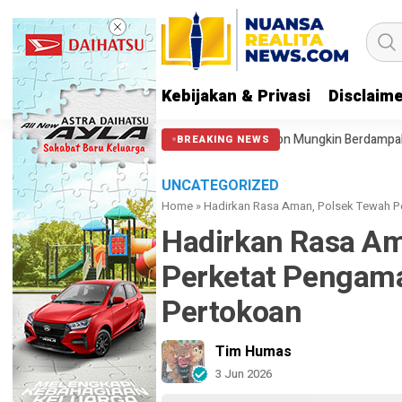
Kebijakan & Privasi
Disclaim
Prof Tjandra: Varian Omicron Mungkin Berdampak pada Obat Pasie
BREAKING NEWS
UNCATEGORIZED
Home
»
Hadirkan Rasa Aman, Polsek Tewah P
Hadirkan Rasa Am
Perketat Pengam
Pertokoan
Tim Humas
3 Jun 2026