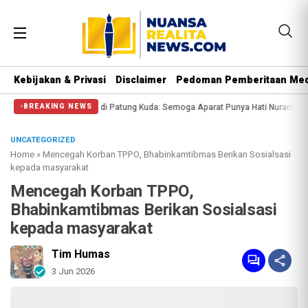
Kebijakan & Privasi
Disclaimer
Pedoman Pemberitaan Med
angi Massa di Patung Kuda: Semoga Aparat Punya Hati Nurani
Massa Reuni 2
BREAKING NEWS
UNCATEGORIZED
Home
»
Mencegah Korban TPPO, Bhabinkamtibmas Berikan Sosialsasi
kepada masyarakat
Mencegah Korban TPPO,
Bhabinkamtibmas Berikan Sosialsasi
kepada masyarakat
Tim Humas
3 Jun 2026