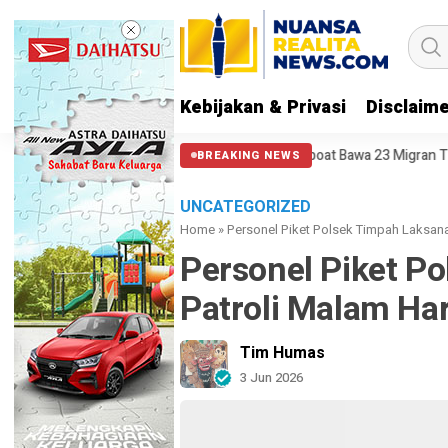
Kebijakan & Privasi
Disclaim
Speedboat Bawa 23 Migran Tenggelam di P
BREAKING NEWS
UNCATEGORIZED
Home
»
Personel Piket Polsek Timpah Laksana
Personel Piket P
Patroli Malam Har
Tim Humas
3 Jun 2026