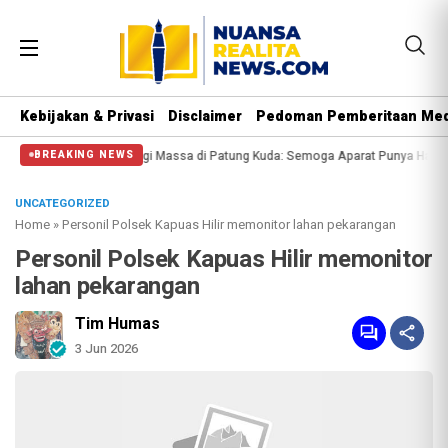
Kebijakan & Privasi
Disclaimer
Pedoman Pemberitaan Med
Polisi Halangi Massa di Patung Kuda: Semoga Aparat Punya Hati Nurani
Mass
BREAKING NEWS
UNCATEGORIZED
Home
»
Personil Polsek Kapuas Hilir memonitor lahan pekarangan
Personil Polsek Kapuas Hilir memonitor
lahan pekarangan
Tim Humas
3 Jun 2026