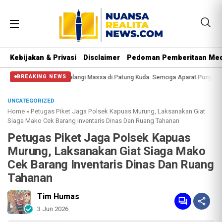
Kebijakan & Privasi
Disclaimer
Pedoman Pemberitaan Med
al Polisi Halangi Massa di Patung Kuda: Semoga Aparat Punya Hati Nurani
M
BREAKING NEWS
UNCATEGORIZED
Home
»
Petugas Piket Jaga Polsek Kapuas Murung, Laksanakan Giat
Siaga Mako Cek Barang Inventaris Dinas Dan Ruang Tahanan
Petugas Piket Jaga Polsek Kapuas
Murung, Laksanakan Giat Siaga Mako
Cek Barang Inventaris Dinas Dan Ruang
Tahanan
Tim Humas
3 Jun 2026