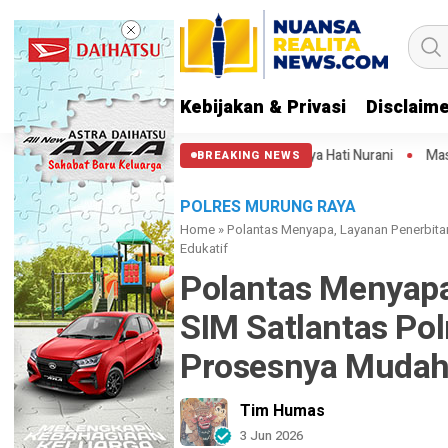
Kebijakan & Privasi
Disclaim
tung Kuda: Semoga Aparat Punya Hati Nurani
Massa Reuni 212 Hanya B
BREAKING NEWS
POLRES MURUNG RAYA
Home
»
Polantas Menyapa, Layanan Penerbita
Edukatif
Polantas Menyapa
SIM Satlantas Po
Prosesnya Mudah 
Tim Humas
3 Jun 2026