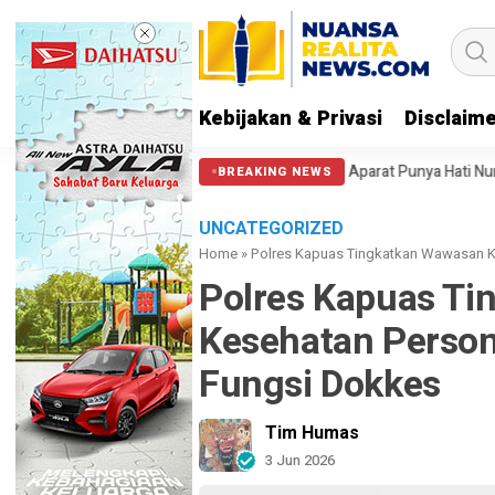
Kebijakan & Privasi
Disclaim
i Massa di Patung Kuda: Semoga Aparat Punya Hati Nurani
Massa Reun
BREAKING NEWS
UNCATEGORIZED
Home
»
Polres Kapuas Tingkatkan Wawasan Ke
Polres Kapuas T
Kesehatan Person
Fungsi Dokkes
Tim Humas
3 Jun 2026