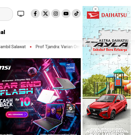
al
Prof Tjandra: Varian Omicron Mungkin Berdampak pada Obat Pasien CO