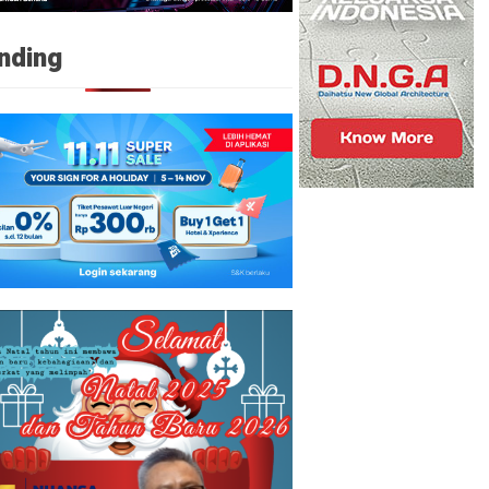
nding