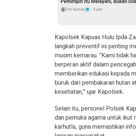
Pemimpin Itu Melayani, Bukan Di
Tim Humas
3 jam
Kapolsek Kapuas Hulu Ipda Zae
langkah preventif ini penting m
musim kemarau. “Kami tidak h
berperan aktif dalam pencegahan
memberikan edukasi kepada 
buruk dari pembakaran hutan at
kesehatan,” ujar Kapolsek.
Selain itu, personel Polsek 
dan pemuka agama untuk ikut
karhutla, guna memastikan inf
lapisan masyarakat.