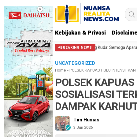
Kebijakan & Privasi
Disclaim
l Polisi Halangi Massa di Patung Kuda: Semoga Aparat Punya Hati Nurani
BREAKING NEWS
UNCATEGORIZED
Home
»
POLSEK KAPUAS HULU INTENSIFKAN
POLSEK KAPUAS 
SOSIALISASI TE
DAMPAK KARHU
Tim Humas
3 Jun 2026