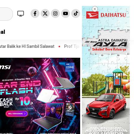
al
il Salawat
Prof Tjandra: Varian Omicron Mungkin Berdampak pada 