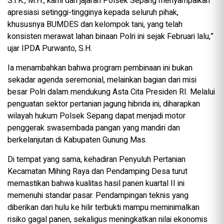
S.I.K., M.H., kami dari jajaran Polsek Sepang menyampaikan
apresiasi setinggi-tingginya kepada seluruh pihak,
khususnya BUMDES dan kelompok tani, yang telah
konsisten merawat lahan binaan Polri ini sejak Februari lalu,”
ujar IPDA Purwanto, S.H.
Ia menambahkan bahwa program pembinaan ini bukan
sekadar agenda seremonial, melainkan bagian dari misi
besar Polri dalam mendukung Asta Cita Presiden RI. Melalui
penguatan sektor pertanian jagung hibrida ini, diharapkan
wilayah hukum Polsek Sepang dapat menjadi motor
penggerak swasembada pangan yang mandiri dan
berkelanjutan di Kabupaten Gunung Mas.
Di tempat yang sama, kehadiran Penyuluh Pertanian
Kecamatan Mihing Raya dan Pendamping Desa turut
memastikan bahwa kualitas hasil panen kuartal II ini
memenuhi standar pasar. Pendampingan teknis yang
diberikan dari hulu ke hilir terbukti mampu meminimalkan
risiko gagal panen, sekaligus meningkatkan nilai ekonomis