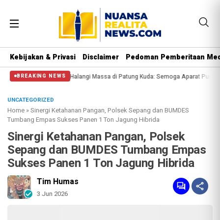
Kebijakan & Privasi
Disclaimer
Pedoman Pemberitaan Med
al Polisi Halangi Massa di Patung Kuda: Semoga Aparat Punya Hati Nurani
M
BREAKING NEWS
UNCATEGORIZED
Home
»
Sinergi Ketahanan Pangan, Polsek Sepang dan BUMDES
Tumbang Empas Sukses Panen 1 Ton Jagung Hibrida
Sinergi Ketahanan Pangan, Polsek
Sepang dan BUMDES Tumbang Empas
Sukses Panen 1 Ton Jagung Hibrida
Tim Humas
3 Jun 2026