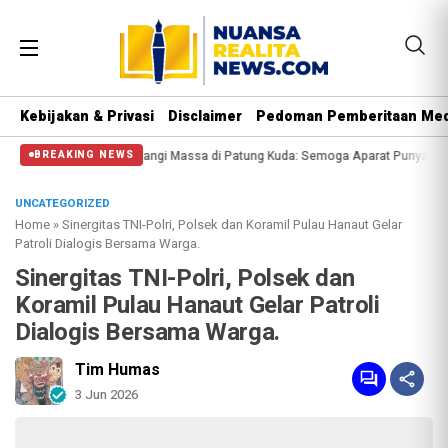
Kebijakan & Privasi
Disclaimer
Pedoman Pemberitaan Med
 Polisi Halangi Massa di Patung Kuda: Semoga Aparat Punya Hati Nurani
Mas
BREAKING NEWS
UNCATEGORIZED
Home
»
Sinergitas TNI-Polri, Polsek dan Koramil Pulau Hanaut Gelar
Patroli Dialogis Bersama Warga.
Sinergitas TNI-Polri, Polsek dan
Koramil Pulau Hanaut Gelar Patroli
Dialogis Bersama Warga.
Tim Humas
3 Jun 2026