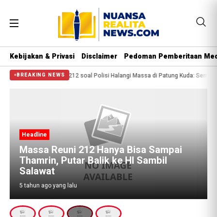
Kebijakan & Privasi
Disclaimer
Pedoman Pemberitaan Med
 2 Orang Tewas
PA 212 soal Polisi Halangi Massa di Patung Kuda: Semoga A
BREAKING NEWS
Headline
Massa Reuni 212 Hanya Bisa Sampai
Thamrin, Putar Balik ke HI Sambil
Salawat
5 tahun ago yang lalu