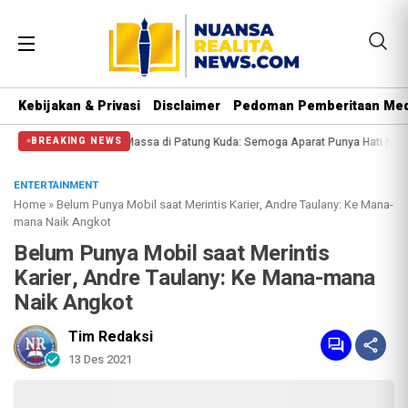
Kebijakan & Privasi
Disclaimer
Pedoman Pemberitaan Med
lisi Halangi Massa di Patung Kuda: Semoga Aparat Punya Hati Nurani
Massa
BREAKING NEWS
ENTERTAINMENT
Home
»
Belum Punya Mobil saat Merintis Karier, Andre Taulany: Ke Mana-
mana Naik Angkot
Belum Punya Mobil saat Merintis
Karier, Andre Taulany: Ke Mana-mana
Naik Angkot
Tim Redaksi
13 Des 2021