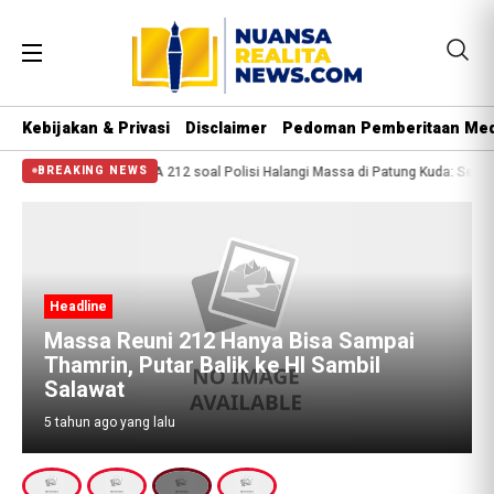
Kebijakan & Privasi
Disclaimer
Pedoman Pemberitaan Med
ba, 2 Orang Tewas
PA 212 soal Polisi Halangi Massa di Patung Kuda: Semog
BREAKING NEWS
Headline
Massa Reuni 212 Hanya Bisa Sampai
Thamrin, Putar Balik ke HI Sambil
Salawat
5 tahun ago yang lalu