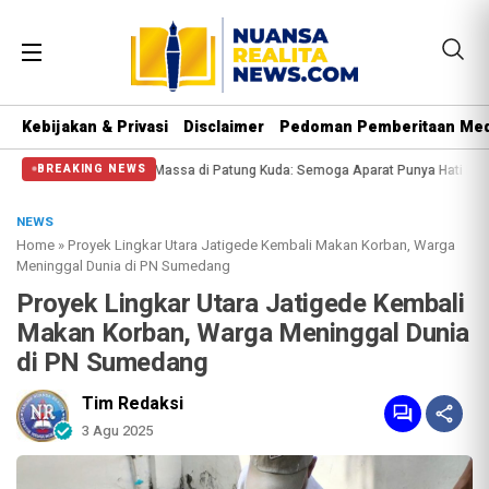
Kebijakan & Privasi
Disclaimer
Pedoman Pemberitaan Med
si Halangi Massa di Patung Kuda: Semoga Aparat Punya Hati Nurani
Massa Re
BREAKING NEWS
NEWS
Home
»
Proyek Lingkar Utara Jatigede Kembali Makan Korban, Warga
Meninggal Dunia di PN Sumedang
Proyek Lingkar Utara Jatigede Kembali
Makan Korban, Warga Meninggal Dunia
di PN Sumedang
Tim Redaksi
3 Agu 2025