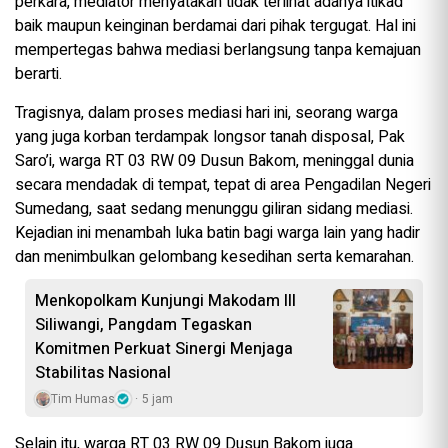
perkara, mediator menyatakan tidak terlihat adanya itikad
baik maupun keinginan berdamai dari pihak tergugat. Hal ini
mempertegas bahwa mediasi berlangsung tanpa kemajuan
berarti.
Tragisnya, dalam proses mediasi hari ini, seorang warga
yang juga korban terdampak longsor tanah disposal, Pak
Saro’i, warga RT 03 RW 09 Dusun Bakom, meninggal dunia
secara mendadak di tempat, tepat di area Pengadilan Negeri
Sumedang, saat sedang menunggu giliran sidang mediasi.
Kejadian ini menambah luka batin bagi warga lain yang hadir
dan menimbulkan gelombang kesedihan serta kemarahan.
Menkopolkam Kunjungi Makodam III
Siliwangi, Pangdam Tegaskan
Komitmen Perkuat Sinergi Menjaga
Stabilitas Nasional
Tim Humas
5 jam
Selain itu, warga RT 03 RW 09 Dusun Bakom juga