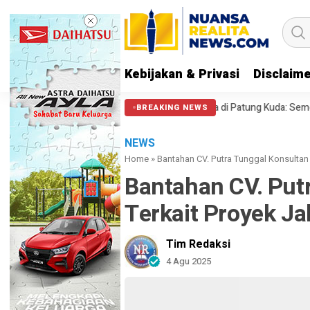
Kebijakan & Privasi
Disclaim
A 212 soal Polisi Halangi Massa di Patung Kuda: Semoga Aparat Punya Ha
BREAKING NEWS
NEWS
Home
»
Bantahan CV. Putra Tunggal Konsultan 
Bantahan CV. Put
Terkait Proyek Ja
Tim Redaksi
4 Agu 2025