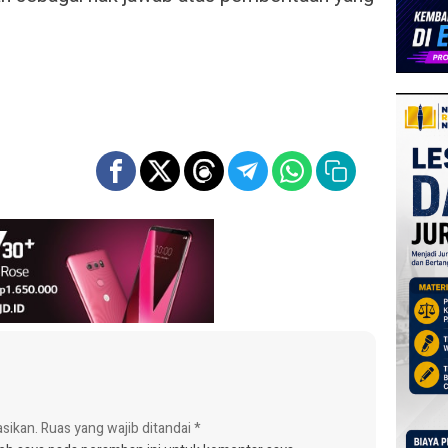
asikan.
Ruas yang wajib ditandai
*