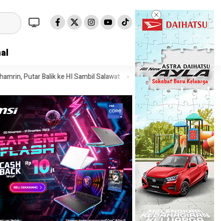
al
e HI Sambil Salawat
Prof Tjandra: Varian Omicron Mungkin Berdam