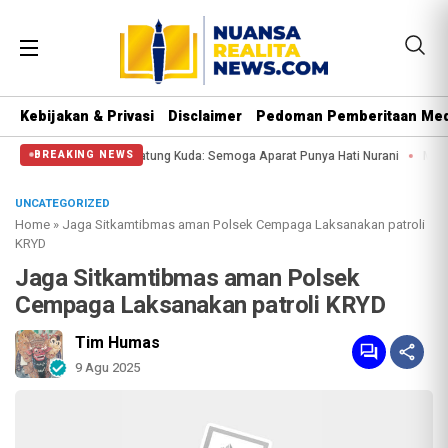
Kebijakan & Privasi
Disclaimer
Pedoman Pemberitaan Med
 di Patung Kuda: Semoga Aparat Punya Hati Nurani
Massa Reuni 212 Hanya Bi
BREAKING NEWS
UNCATEGORIZED
Home
»
Jaga Sitkamtibmas aman Polsek Cempaga Laksanakan patroli
KRYD
Jaga Sitkamtibmas aman Polsek
Cempaga Laksanakan patroli KRYD
Tim Humas
9 Agu 2025