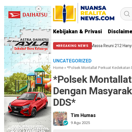
Kebijakan & Privasi
Disclaim
 Aparat Punya Hati Nurani
Massa Reuni 212 Hanya Bisa Sampai Thamri
BREAKING NEWS
UNCATEGORIZED
Home
»
*Polsek Montallat Perkuat Kedekata
*Polsek Montalla
Dengan Masyarak
DDS*
Tim Humas
9 Agu 2025