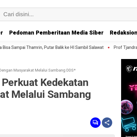
er
Pedoman Pemberitaan Media Siber
Redaksion
n, Putar Balik ke HI Sambil Salawat
Prof Tjandra: Varian Omicron 
n Dengan Masyarakat Melalui Sambang DDS*
t Perkuat Kedekatan
at Melalui Sambang