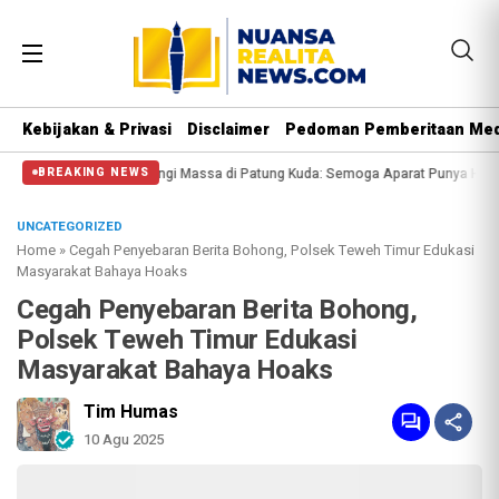
Kebijakan & Privasi
Disclaimer
Pedoman Pemberitaan Med
Polisi Halangi Massa di Patung Kuda: Semoga Aparat Punya Hati Nurani
Mass
BREAKING NEWS
UNCATEGORIZED
Home
»
Cegah Penyebaran Berita Bohong, Polsek Teweh Timur Edukasi
Masyarakat Bahaya Hoaks
Cegah Penyebaran Berita Bohong,
Polsek Teweh Timur Edukasi
Masyarakat Bahaya Hoaks
Tim Humas
10 Agu 2025