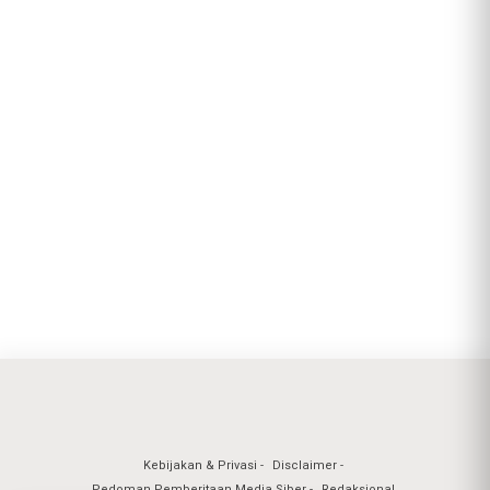
Kebijakan & Privasi
Disclaimer
Pedoman Pemberitaan Media Siber
Redaksional