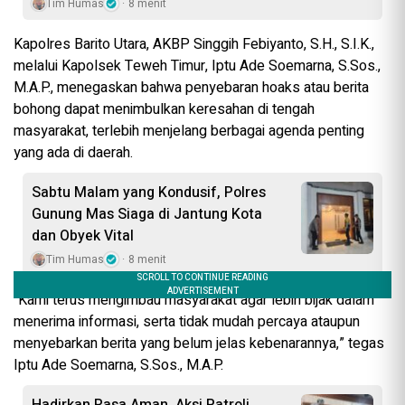
Tim Humas
8 menit
Kapolres Barito Utara, AKBP Singgih Febiyanto, S.H., S.I.K.,
melalui Kapolsek Teweh Timur, Iptu Ade Soemarna, S.Sos.,
M.A.P., menegaskan bahwa penyebaran hoaks atau berita
bohong dapat menimbulkan keresahan di tengah
masyarakat, terlebih menjelang berbagai agenda penting
yang ada di daerah.
Sabtu Malam yang Kondusif, Polres
Gunung Mas Siaga di Jantung Kota
dan Obyek Vital
Tim Humas
8 menit
“Kami terus mengimbau masyarakat agar lebih bijak dalam
menerima informasi, serta tidak mudah percaya ataupun
menyebarkan berita yang belum jelas kebenarannya,” tegas
Iptu Ade Soemarna, S.Sos., M.A.P.
Hadirkan Rasa Aman, Aksi Patroli