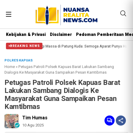
Kebijakan & Privasi
Disclaimer
Pedoman Pemberitaan Med
Polisi Halangi Massa di Patung Kuda: Semoga Aparat Punya Hati Nurani
Mas
BREAKING NEWS
POLRES KAPUAS
Home
»
Petugas Patroli Polsek Kapuas Barat Lakukan Sambang
Dialogis Ke Masyarakat Guna Sampaikan Pesan Kamtibmas
Petugas Patroli Polsek Kapuas Barat
Lakukan Sambang Dialogis Ke
Masyarakat Guna Sampaikan Pesan
Kamtibmas
Tim Humas
10 Agu 2025