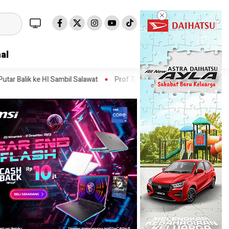
al
bil Salawat
Prof Tjandra: Varian Omicron Mungkin Berdampak pada