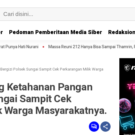
er
Pedoman Pemberitaan Media Siber
Redaksion
i
Massa Reuni 212 Hanya Bisa Sampai Thamrin, Putar Balik ke HI Sam
ergizi Polsek Sungai Sampit Cek Perkarangan Milik Warga
g Ketahanan Pangan
ngai Sampit Cek
k Warga Masyarakatnya.