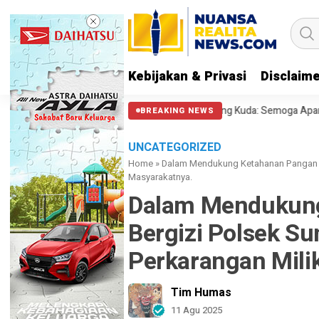
Kebijakan & Privasi
Disclaim
al Polisi Halangi Massa di Patung Kuda: Semoga Aparat Punya Hati Nuran
BREAKING NEWS
UNCATEGORIZED
Home
»
Dalam Mendukung Ketahanan Pangan B
Masyarakatnya.
Dalam Mendukun
Bergizi Polsek Su
Perkarangan Mili
Tim Humas
11 Agu 2025