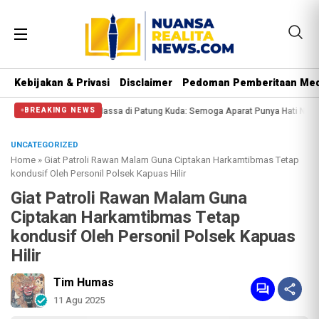
Kebijakan & Privasi
Disclaimer
Pedoman Pemberitaan Med
i Halangi Massa di Patung Kuda: Semoga Aparat Punya Hati Nurani
Massa Reu
BREAKING NEWS
UNCATEGORIZED
Home
»
Giat Patroli Rawan Malam Guna Ciptakan Harkamtibmas Tetap
kondusif Oleh Personil Polsek Kapuas Hilir
Giat Patroli Rawan Malam Guna
Ciptakan Harkamtibmas Tetap
kondusif Oleh Personil Polsek Kapuas
Hilir
Tim Humas
11 Agu 2025