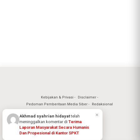
Kebijakan & Privasi
Disclaimer
Pedoman Pemberitaan Media Siber
Redaksional
×
Akhmad syahrian hidayat
telah
meninggalkan komentar di
Terima
Nuansa Realita Jaya 2026
Laporan Masyarakat Secara Humanis
Dan Propesional di Kantor SPKT