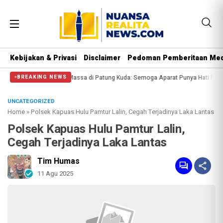
Kebijakan & Privasi
Disclaimer
Pedoman Pemberitaan Med
si Halangi Massa di Patung Kuda: Semoga Aparat Punya Hati Nurani
Massa Re
BREAKING NEWS
UNCATEGORIZED
Home
»
Polsek Kapuas Hulu Pamtur Lalin, Cegah Terjadinya Laka Lantas
Polsek Kapuas Hulu Pamtur Lalin,
Cegah Terjadinya Laka Lantas
Tim Humas
11 Agu 2025