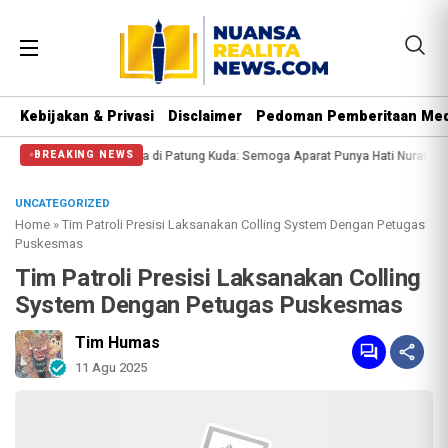
Kebijakan & Privasi
Disclaimer
Pedoman Pemberitaan Med
angi Massa di Patung Kuda: Semoga Aparat Punya Hati Nurani
Massa Reuni 21
BREAKING NEWS
UNCATEGORIZED
Home
»
Tim Patroli Presisi Laksanakan Colling System Dengan Petugas
Puskesmas
Tim Patroli Presisi Laksanakan Colling
System Dengan Petugas Puskesmas
Tim Humas
11 Agu 2025