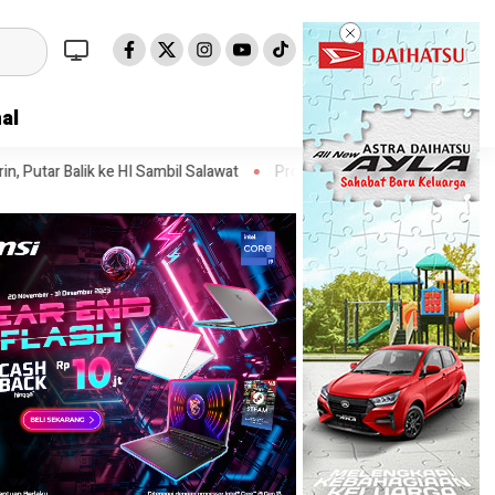
al
ambil Salawat
Prof Tjandra: Varian Omicron Mungkin Berdampak pa