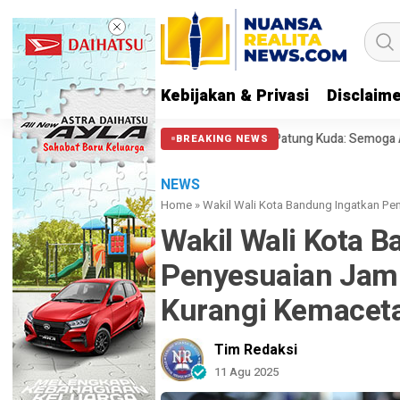
Kebijakan & Privasi
Disclaim
 soal Polisi Halangi Massa di Patung Kuda: Semoga Aparat Punya Hati Nur
BREAKING NEWS
NEWS
Home
»
Wakil Wali Kota Bandung Ingatkan P
Wakil Wali Kota 
Penyesuaian Jam
Kurangi Kemacet
Tim Redaksi
11 Agu 2025