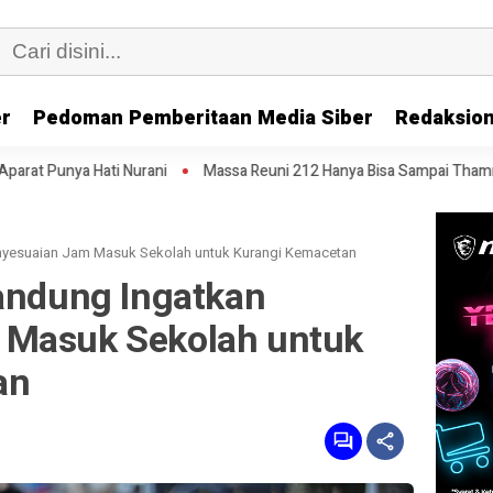
er
Pedoman Pemberitaan Media Siber
Redaksion
ani
Massa Reuni 212 Hanya Bisa Sampai Thamrin, Putar Balik ke HI S
enyesuaian Jam Masuk Sekolah untuk Kurangi Kemacetan
Bandung Ingatkan
 Masuk Sekolah untuk
an