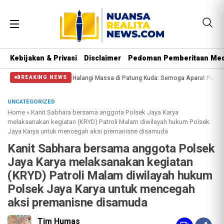
Kebijakan & Privasi
Disclaimer
Pedoman Pemberitaan Med
al Polisi Halangi Massa di Patung Kuda: Semoga Aparat Punya Hati Nurani
M
BREAKING NEWS
UNCATEGORIZED
Home
»
Kanit Sabhara bersama anggota Polsek Jaya Karya
melaksanakan kegiatan (KRYD) Patroli Malam diwilayah hukum Polsek
Jaya Karya untuk mencegah aksi premanisne disamuda
Kanit Sabhara bersama anggota Polsek
Jaya Karya melaksanakan kegiatan
(KRYD) Patroli Malam diwilayah hukum
Polsek Jaya Karya untuk mencegah
aksi premanisne disamuda
Tim Humas