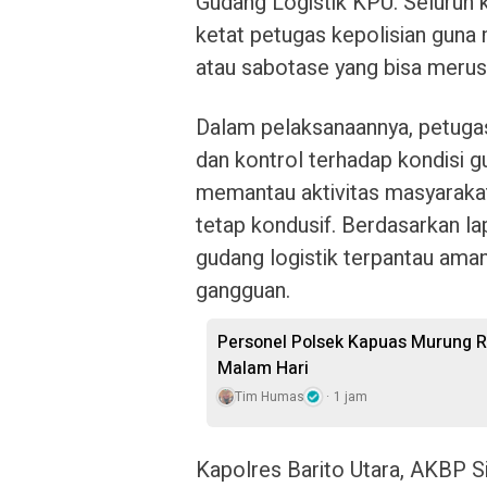
Gudang Logistik KPU. Seluruh
ketat petugas kepolisian gun
atau sabotase yang bisa meru
Dalam pelaksanaannya, petug
dan kontrol terhadap kondisi gu
memantau aktivitas masyarakat 
tetap kondusif. Berdasarkan lapo
gudang logistik terpantau aman
gangguan.
Personel Polsek Kapuas Murung 
Malam Hari
Tim Humas
1 jam
Kapolres Barito Utara, AKBP Sin