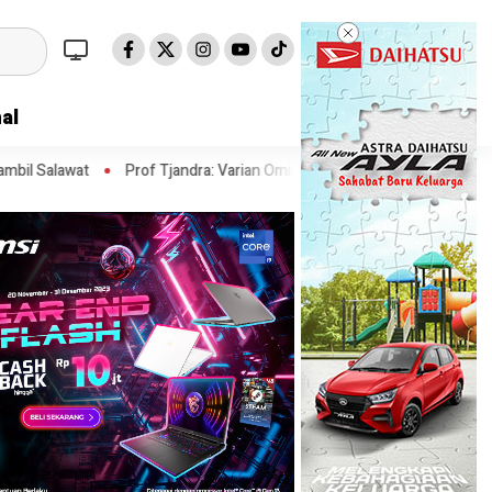
al
rof Tjandra: Varian Omicron Mungkin Berdampak pada Obat Pasien COV