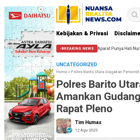
Kebijakan & Privasi
Disclaim
 Massa di Patung Kuda: Semoga Aparat Punya Hati Nurani
Massa Reuni
BREAKING NEWS
UNCATEGORIZED
Home
»
Polres Barito Utara Siagakan Persone
Polres Barito Uta
Amankan Gudang 
Rapat Pleno
Tim Humas
12 Agu 2025