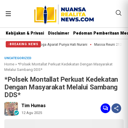
Kebijakan & Privasi
Disclaimer
Pedoman Pemberitaan Med
 Kuda: Semoga Aparat Punya Hati Nurani
Massa Reuni 212 Hanya Bisa Sampai 
BREAKING NEWS
UNCATEGORIZED
Home
»
*Polsek Montallat Perkuat Kedekatan Dengan Masyarakat
Melalui Sambang DDS*
*Polsek Montallat Perkuat Kedekatan
Dengan Masyarakat Melalui Sambang
DDS*
Tim Humas
12 Agu 2025