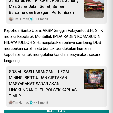
Semarak HUT RI ke-81, Polres Gunung
Mas Gelar Jalan Sehat, Senam
Bersama dan Beragam Perlombaan
Tim Humas
11 menit
Kapolres Barito Utara, AKBP Singgih Febiyanto, S.H., S.I.K.,
melalui Kapolsek Montallat, IPDA RADEN KOMARUDIN
HIDAYATULLOH S.H.,menjelaskan bahwa sambang DDS
merupakan salah satu bentuk pendekatan humanis
kepolisian untuk mengetahui kondisi masyarakat secara
langsung.
SOSIALISASI LARANGAN ILLEGAL
MINING, BERTUJUAN CIPTAKAN
MASYARAKAT SADAR AKAN
LINGKUNGAN OLEH POLSEK KAPUAS
TIMUR
Tim Humas
43 menit