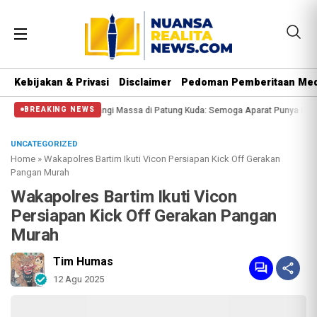
Kebijakan & Privasi
Disclaimer
Pedoman Pemberitaan Med
 Polisi Halangi Massa di Patung Kuda: Semoga Aparat Punya Hati Nurani
Mas
BREAKING NEWS
UNCATEGORIZED
Home
»
Wakapolres Bartim Ikuti Vicon Persiapan Kick Off Gerakan
Pangan Murah
Wakapolres Bartim Ikuti Vicon
Persiapan Kick Off Gerakan Pangan
Murah
Tim Humas
12 Agu 2025