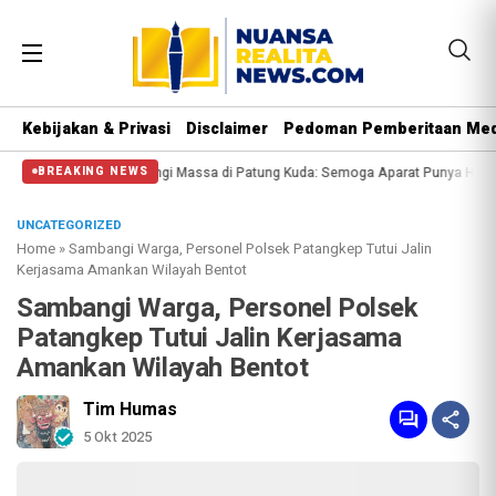
Kebijakan & Privasi
Disclaimer
Pedoman Pemberitaan Med
i Halangi Massa di Patung Kuda: Semoga Aparat Punya Hati Nurani
Massa Reu
BREAKING NEWS
UNCATEGORIZED
Home
»
Sambangi Warga, Personel Polsek Patangkep Tutui Jalin
Kerjasama Amankan Wilayah Bentot
Sambangi Warga, Personel Polsek
Patangkep Tutui Jalin Kerjasama
Amankan Wilayah Bentot
Tim Humas
5 Okt 2025