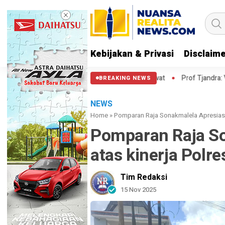
Kebijakan & Privasi
Disclaim
tar Balik ke HI Sambil Salawat
Prof Tjandra: Varian Omicron Mung
BREAKING NEWS
NEWS
Home
»
Pomparan Raja Sonakmalela Apresiasi a
Pomparan Raja So
atas kinerja Polre
Tim Redaksi
15 Nov 2025