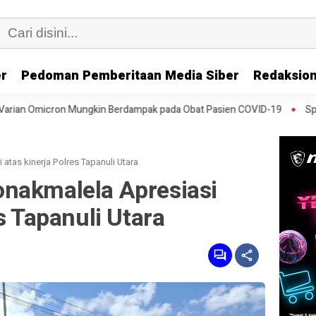
er
Pedoman Pemberitaan Media Siber
Redaksion
kin Berdampak pada Obat Pasien COVID-19
Speedboat Bawa 23 Migr
tas kinerja Polres Tapanuli Utara
nakmalela Apresiasi
s Tapanuli Utara