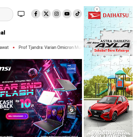
al
ndra: Varian Omicron Mungkin Berdampak pada Obat Pasien COVID-19