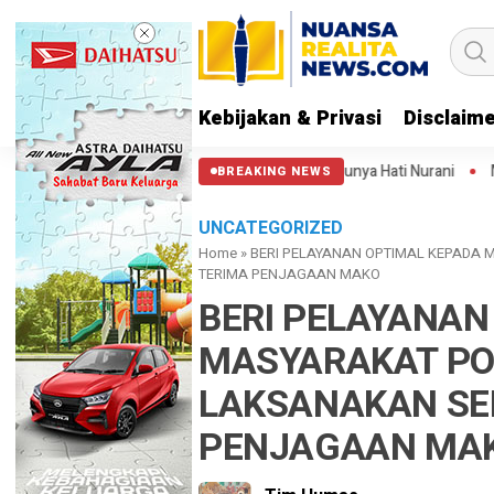
Kebijakan & Privasi
Disclaim
i Patung Kuda: Semoga Aparat Punya Hati Nurani
Massa Reuni 212 Han
BREAKING NEWS
UNCATEGORIZED
Home
»
BERI PELAYANAN OPTIMAL KEPADA
TERIMA PENJAGAAN MAKO
BERI PELAYANAN
MASYARAKAT PO
LAKSANAKAN SE
PENJAGAAN MA