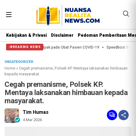
Kebijakan & Privasi
Disclaimer
Pedoman Pemberitaan Med
k pada Obat Pasien COVID-19
Speedboat Bawa 23 Migran Tenggelam di Pant
BREAKING NEWS
UNCATEGORIZED
Home
»
Cegah premanisme, Polsek KP. Mentaya laksanakan himbauan
kepada masyarakat.
Cegah premanisme, Polsek KP.
Mentaya laksanakan himbauan kepada
masyarakat.
Tim Humas
4 Mar 2026