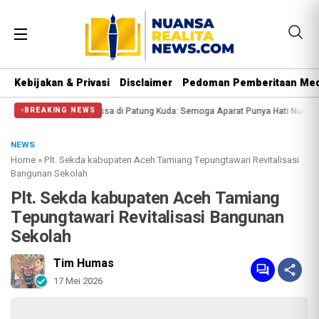
Kebijakan & Privasi
Disclaimer
Pedoman Pemberitaan Med
langi Massa di Patung Kuda: Semoga Aparat Punya Hati Nurani
Massa Reuni 2
BREAKING NEWS
NEWS
Home
»
Plt. Sekda kabupaten Aceh Tamiang Tepungtawari Revitalisasi
Bangunan Sekolah
Plt. Sekda kabupaten Aceh Tamiang
Tepungtawari Revitalisasi Bangunan
Sekolah
Tim Humas
17 Mei 2026