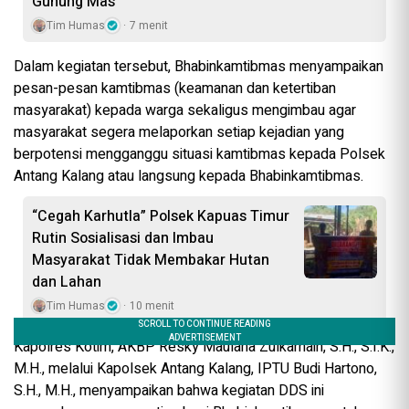
Gunung Mas
Tim Humas
7 menit
Dalam kegiatan tersebut, Bhabinkamtibmas menyampaikan
pesan-pesan kamtibmas (keamanan dan ketertiban
masyarakat) kepada warga sekaligus mengimbau agar
masyarakat segera melaporkan setiap kejadian yang
berpotensi mengganggu situasi kamtibmas kepada Polsek
Antang Kalang atau langsung kepada Bhabinkamtibmas.
“Cegah Karhutla” Polsek Kapuas Timur
Rutin Sosialisasi dan Imbau
Masyarakat Tidak Membakar Hutan
dan Lahan
Tim Humas
10 menit
Kapolres Kotim, AKBP Resky Maulana Zulkarnain, S.H., S.I.K.,
M.H., melalui Kapolsek Antang Kalang, IPTU Budi Hartono,
S.H., M.H., menyampaikan bahwa kegiatan DDS ini