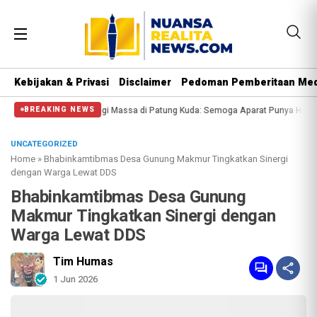
Kebijakan & Privasi
Disclaimer
Pedoman Pemberitaan Med
Polisi Halangi Massa di Patung Kuda: Semoga Aparat Punya Hati Nurani
Mass
BREAKING NEWS
UNCATEGORIZED
Home
»
Bhabinkamtibmas Desa Gunung Makmur Tingkatkan Sinergi
dengan Warga Lewat DDS
Bhabinkamtibmas Desa Gunung
Makmur Tingkatkan Sinergi dengan
Warga Lewat DDS
Tim Humas
1 Jun 2026