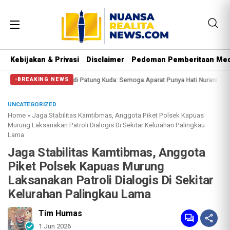
Kebijakan & Privasi
Disclaimer
Pedoman Pemberitaan Med
langi Massa di Patung Kuda: Semoga Aparat Punya Hati Nurani
Massa Reuni 2
BREAKING NEWS
UNCATEGORIZED
Home
»
Jaga Stabilitas Kamtibmas, Anggota Piket Polsek Kapuas
Murung Laksanakan Patroli Dialogis Di Sekitar Kelurahan Palingkau
Lama
Jaga Stabilitas Kamtibmas, Anggota
Piket Polsek Kapuas Murung
Laksanakan Patroli Dialogis Di Sekitar
Kelurahan Palingkau Lama
Tim Humas
1 Jun 2026