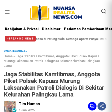
Kebijakan & Privasi
Disclaimer
Pedoman Pemberitaan Med
si Halangi Massa di Patung Kuda: Semoga Aparat Punya Hati Nurani
Massa R
BREAKING NEWS
UNCATEGORIZED
Home
»
Jaga Stabilitas Kamtibmas, Anggota Piket Polsek Kapuas
Murung Laksanakan Patroli Dialogis Di Sekitar Kelurahan Palingkau
Lama
Jaga Stabilitas Kamtibmas, Anggota
Piket Polsek Kapuas Murung
Laksanakan Patroli Dialogis Di Sekitar
Kelurahan Palingkau Lama
Tim Humas
1 Jun 2026