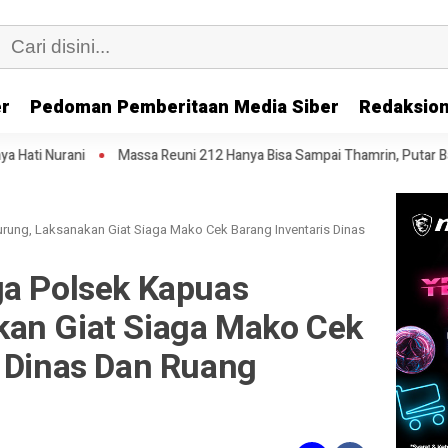
er
Pedoman Pemberitaan Media Siber
Redaksion
assa Reuni 212 Hanya Bisa Sampai Thamrin, Putar Balik ke HI Sambil Sal
rung, Laksanakan Giat Siaga Mako Cek Barang Inventaris Dinas
ga Polsek Kapuas
an Giat Siaga Mako Cek
s Dinas Dan Ruang