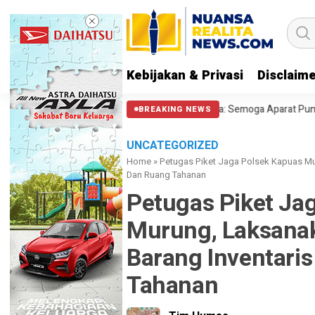
Kebijakan & Privasi
Disclaim
si Halangi Massa di Patung Kuda: Semoga Aparat Punya Hati Nurani
M
BREAKING NEWS
UNCATEGORIZED
Home
»
Petugas Piket Jaga Polsek Kapuas Mu
Dan Ruang Tahanan
Petugas Piket Ja
Murung, Laksanak
Barang Inventari
Tahanan