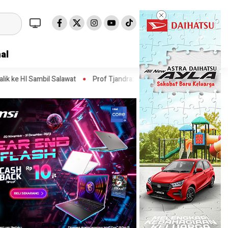
al
awat
Prof Tjandra: Varian Omicron Mungkin Berdampak pada Obat P