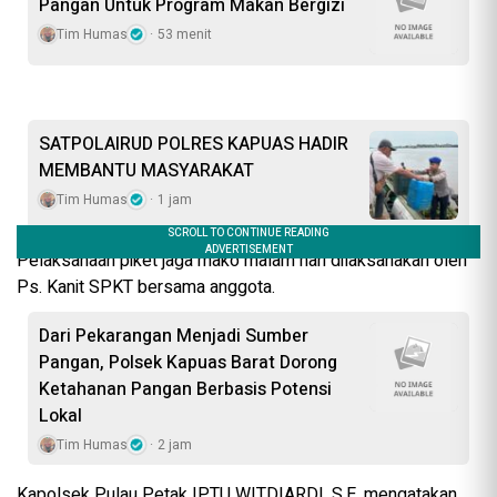
Pangan Untuk Program Makan Bergizi
Tim Humas
53 menit
SATPOLAIRUD POLRES KAPUAS HADIR
MEMBANTU MASYARAKAT
Tim Humas
1 jam
Pelaksanaan piket jaga mako malam hari dilaksanakan oleh
Ps. Kanit SPKT bersama anggota.
Dari Pekarangan Menjadi Sumber
Pangan, Polsek Kapuas Barat Dorong
Ketahanan Pangan Berbasis Potensi
Lokal
Tim Humas
2 jam
Kapolsek Pulau Petak IPTU WITDIARDI. S.E. mengatakan