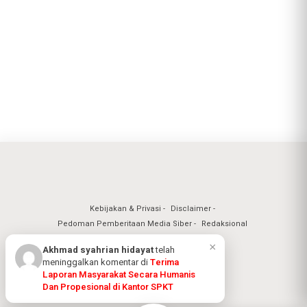
Kebijakan & Privasi
Disclaimer
Pedoman Pemberitaan Media Siber
Redaksional
×
Akhmad syahrian hidayat
telah
meninggalkan komentar di
Terima
Nuansa Realita Jaya 2026
Laporan Masyarakat Secara Humanis
Dan Propesional di Kantor SPKT