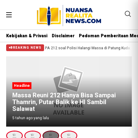
Kebijakan & Privasi
Disclaimer
Pedoman Pemberitaan Med
uba, 2 Orang Tewas
PA 212 soal Polisi Halangi Massa di Patung Kuda: Semog
BREAKING NEWS
Headline
Massa Reuni 212 Hanya Bisa Sampai
Thamrin, Putar Balik ke HI Sambil
Salawat
5 tahun ago yang lalu