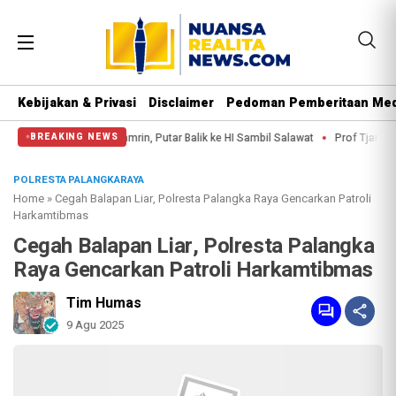
Kebijakan & Privasi
Disclaimer
Pedoman Pemberitaan Med
mpai Thamrin, Putar Balik ke HI Sambil Salawat
Prof Tjandra: Varian Omic
BREAKING NEWS
POLRESTA PALANGKARAYA
Home
»
Cegah Balapan Liar, Polresta Palangka Raya Gencarkan Patroli
Harkamtibmas
Cegah Balapan Liar, Polresta Palangka
Raya Gencarkan Patroli Harkamtibmas
Tim Humas
9 Agu 2025