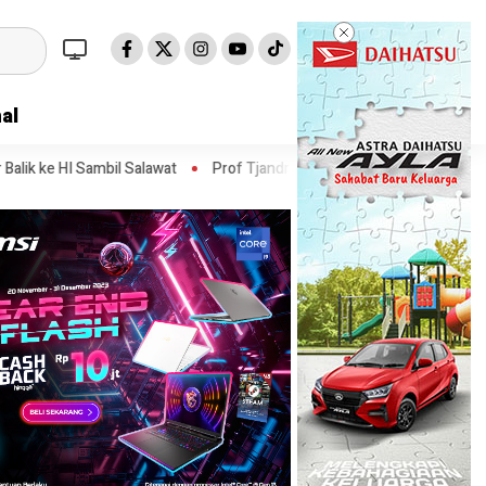
al
Salawat
Prof Tjandra: Varian Omicron Mungkin Berdampak pada Oba