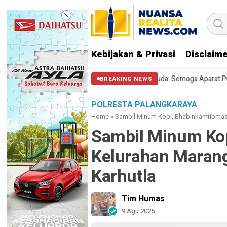
Kebijakan & Privasi
Disclaim
olisi Halangi Massa di Patung Kuda: Semoga Aparat Punya Hati Nurani
BREAKING NEWS
POLRESTA PALANGKARAYA
Home
»
Sambil Minum Kopi, Bhabinkamtibmas 
Sambil Minum Ko
Kelurahan Marang
Karhutla
Tim Humas
9 Agu 2025