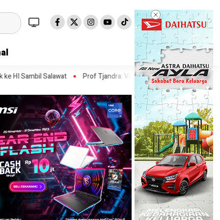
al
t
Prof Tjandra: Varian Omicron Mungkin Berdampak pada Obat Pas