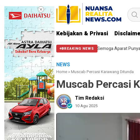
Kebijakan & Privasi
Disclaim
Halangi Massa di Patung Kuda: Semoga Aparat Punya Hati Nurani
Mass
BREAKING NEWS
NEWS
Home
»
Muscab Percasi Karawang Ditunda
Muscab Percasi 
Tim Redaksi
10 Agu 2025