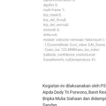
captureOrientation: 0;
algolist: 0;
multi-frame: 1;
brp_mask:0;
brp_del_th:null;
brp_del_sen:null;
motionR: 0;
delta:null;
module: video;hw-remosaic: false;touch: (-
-1.0);sceneMode: 0;cct_value: 0;AI_Scene: 
-1);aec_lux: 122.48984;aec_lux_index:
0;albedo: ;confidence: ;motionLevel:
0;weatherinfo: null;temperature: 41;
Kegiatan ini dilaksanakan oleh PS
Aipda Dedy Tri Porwono, Banit Re
Bripka Mulia Siahaan dan didampi
Sandan