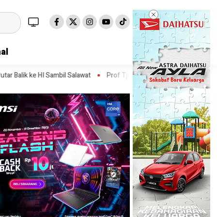
al
il Salawat
Prof Tjandra: Varian Omicron Mungkin Berdampak pada 