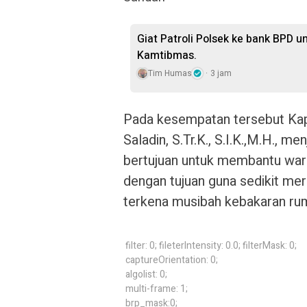
Giat Patroli Polsek ke bank BPD u
Kamtibmas.
Tim Humas
3 jam
Pada kesempatan tersebut K
Saladin, S.Tr.K., S.I.K.,M.H., m
bertujuan untuk membantu war
dengan tujuan guna sedikit me
terkena musibah kebakaran ru
filter: 0; fileterIntensity: 0.0; filterMask: 0;
captureOrientation: 0;
algolist: 0;
multi-frame: 1;
brp_mask:0;