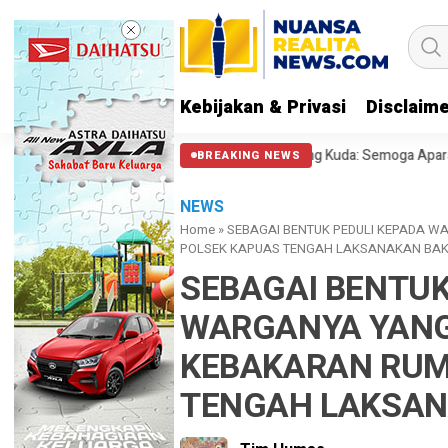
Kebijakan & Privasi
Disclaim
l Polisi Halangi Massa di Patung Kuda: Semoga Aparat Punya Hati Nurani
BREAKING NEWS
NEWS
Home
»
SEBAGAI BENTUK PEDULI KEPADA 
POLSEK KAPUAS TENGAH LAKSANAKAN BAKT
SEBAGAI BENTUK
WARGANYA YANG
KEBAKARAN RUM
TENGAH LAKSAN