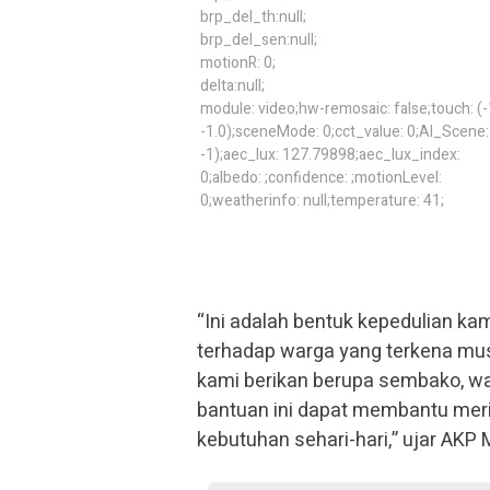
brp_del_th:null;
brp_del_sen:null;
motionR: 0;
delta:null;
module: video;hw-remosaic: false;touch: (-
-1.0);sceneMode: 0;cct_value: 0;AI_Scene: 
-1);aec_lux: 127.79898;aec_lux_index:
0;albedo: ;confidence: ;motionLevel:
0;weatherinfo: null;temperature: 41;
“Ini adalah bentuk kepedulian ka
terhadap warga yang terkena mu
kami berikan berupa sembako, wa
bantuan ini dapat membantu me
kebutuhan sehari-hari,” ujar AKP M